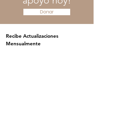
apoyo hoy!
Donar
Recibe Actualizaciones
Mensualmente
Introduce su correo electrónico
aquí *
¡Regístrate!
Contáctanos
Email
:
contact@latinaswithpurpose.org