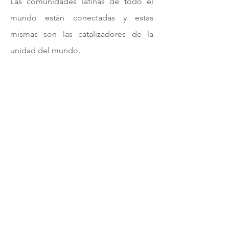
Las comunidades latinas de todo el
mundo están conectadas y estas
mismas son las catalizadores de la
unidad del mundo.
¡Necesitamos
Tu Apoyo Hoy!
Contáctenos