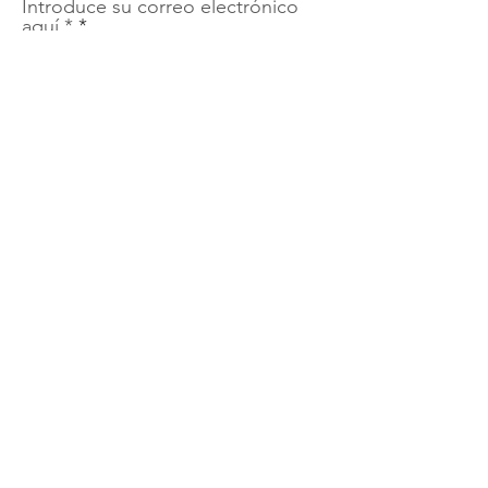
Introduce su correo electrónico
aquí *
¡Regístrate!
Contáctanos
Email
:
contact@latinaswithpurpose.org
Located in San Diego, CA USA
Enlaces Rápidos
Acerca
Apóyanos