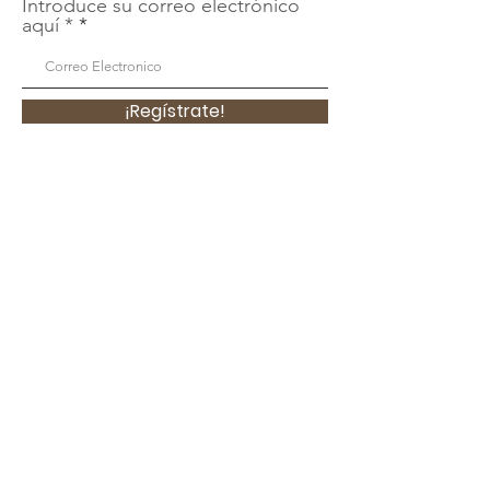
Introduce su correo electrónico
aquí *
¡Regístrate!
Contáctanos
Email
:
contact@latinaswithpurpose.org
Located in San Diego, CA USA
Enlaces Rápidos
Acerca
Apóyanos