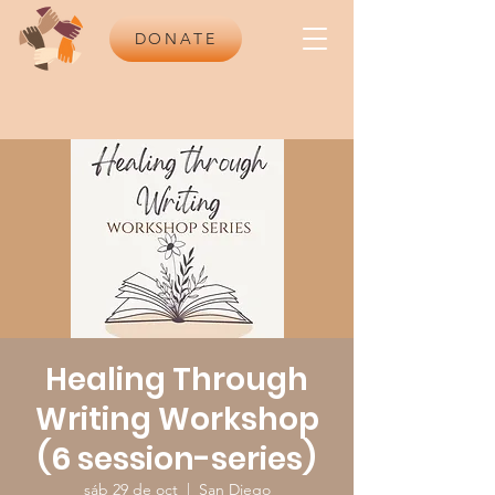
DONATE
Healing Through
Writing Workshop
(6 session-series)
sáb 29 de oct
  |  
San Diego